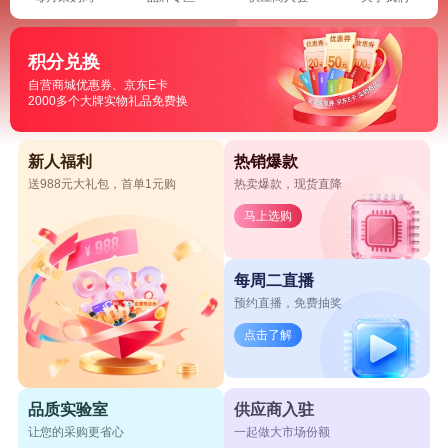
积分兑换
自营商城优惠券、京东E卡
2000多个大牌实物礼品免费换
新人福利
热销爆款
送988元大礼包，首单1元购
热卖爆款，现货直降
马上选购
每周二直播
预约直播，免费抽奖
点击了解
品质实验室
供应商入驻
让您的采购更省心
一起做大市场份额