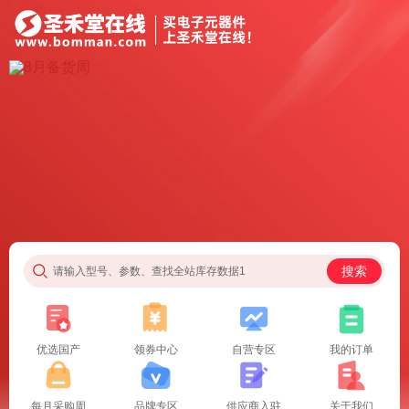
搜索
请输入型号、参数、查找全站库存数据1
优选国产
领券中心
自营专区
我的订单
每月采购周
品牌专区
供应商入驻
关于我们