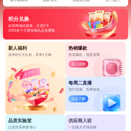
积分兑换
自营商城优惠券、京东E卡
2000多个大牌实物礼品免费换
新人福利
热销爆款
送988元大礼包，首单1元购
热卖爆款，现货直降
马上选购
每周二直播
预约直播，免费抽奖
点击了解
品质实验室
供应商入驻
让您的采购更省心
一起做大市场份额