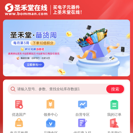
搜索
请输入型号、参数、查找全站库存数据1
优选国产
领券中心
自营专区
我的订单
每月采购周
品牌专区
供应商入驻
关于我们