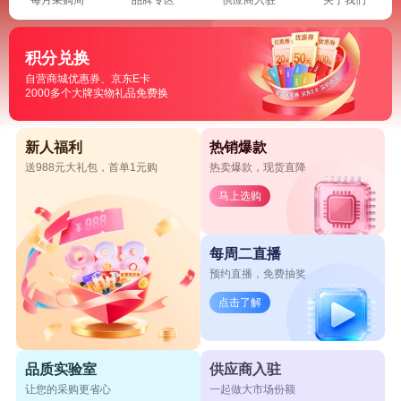
积分兑换
自营商城优惠券、京东E卡
2000多个大牌实物礼品免费换
新人福利
热销爆款
送988元大礼包，首单1元购
热卖爆款，现货直降
马上选购
每周二直播
预约直播，免费抽奖
点击了解
品质实验室
供应商入驻
让您的采购更省心
一起做大市场份额