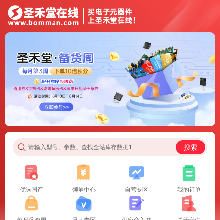
搜索
请输入型号、参数、查找全站库存数据1
优选国产
领券中心
自营专区
我的订单
每月采购周
品牌专区
供应商入驻
关于我们