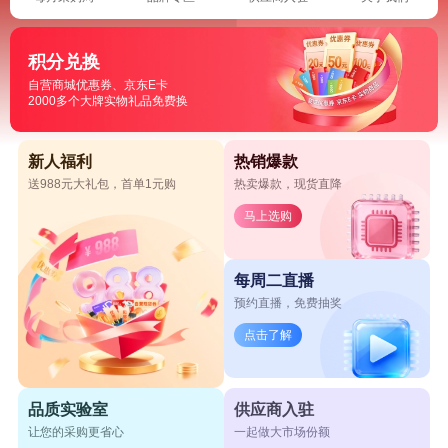
积分兑换
自营商城优惠券、京东E卡
2000多个大牌实物礼品免费换
新人福利
热销爆款
送988元大礼包，首单1元购
热卖爆款，现货直降
马上选购
每周二直播
预约直播，免费抽奖
点击了解
品质实验室
供应商入驻
让您的采购更省心
一起做大市场份额