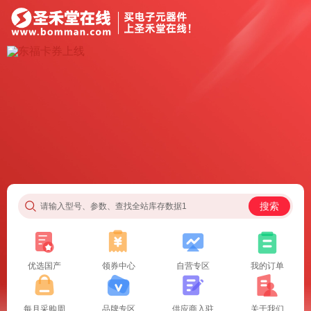
搜索
请输入型号、参数、查找全站库存数据1
优选国产
领券中心
自营专区
我的订单
每月采购周
品牌专区
供应商入驻
关于我们