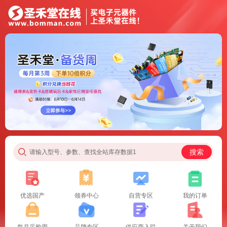
搜索
请输入型号、参数、查找全站库存数据1
优选国产
领券中心
自营专区
我的订单
每月采购周
品牌专区
供应商入驻
关于我们