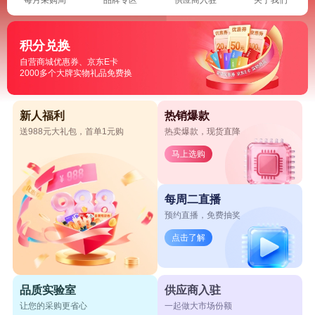
积分兑换
自营商城优惠券、京东E卡
2000多个大牌实物礼品免费换
新人福利
热销爆款
送988元大礼包，首单1元购
热卖爆款，现货直降
马上选购
每周二直播
预约直播，免费抽奖
点击了解
品质实验室
供应商入驻
让您的采购更省心
一起做大市场份额