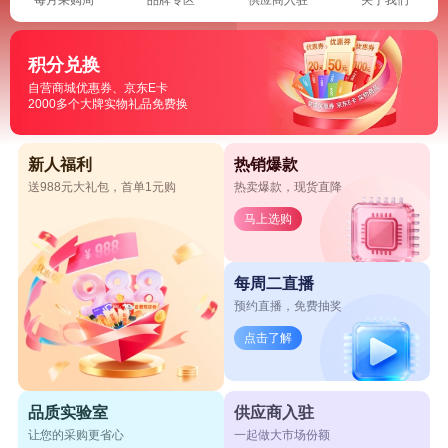
积分兑换
自营商城优惠券、京东E卡
2000多个大牌实物礼品免费换
新人福利
热销爆款
送988元大礼包，首单1元购
热卖爆款，现货直降
马上选购
每周二直播
预约直播，免费抽奖
点击了解
品质实验室
供应商入驻
让您的采购更省心
一起做大市场份额