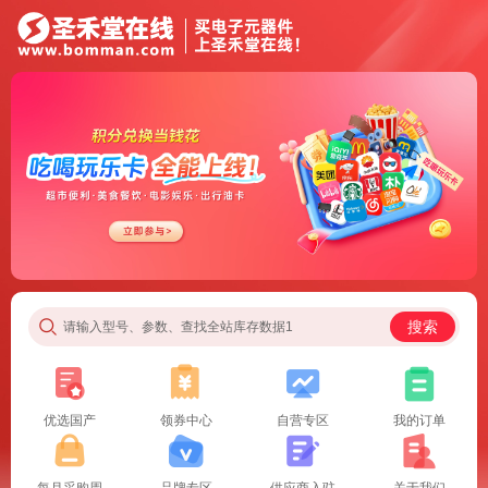
搜索
请输入型号、参数、查找全站库存数据1
优选国产
领券中心
自营专区
我的订单
每月采购周
品牌专区
供应商入驻
关于我们