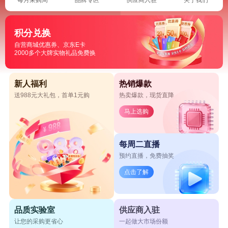
积分兑换
自营商城优惠券、京东E卡
2000多个大牌实物礼品免费换
新人福利
热销爆款
送988元大礼包，首单1元购
热卖爆款，现货直降
马上选购
每周二直播
预约直播，免费抽奖
点击了解
品质实验室
供应商入驻
让您的采购更省心
一起做大市场份额