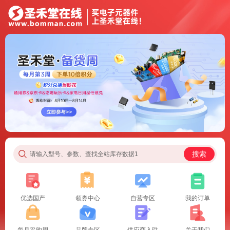
搜索
请输入型号、参数、查找全站库存数据1
优选国产
领券中心
自营专区
我的订单
每月采购周
品牌专区
供应商入驻
关于我们