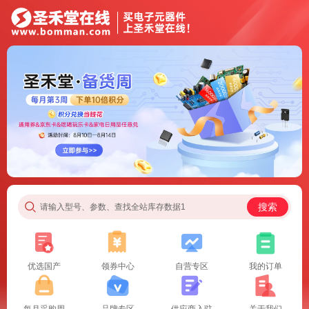
搜索
请输入型号、参数、查找全站库存数据1
优选国产
领券中心
自营专区
我的订单
每月采购周
品牌专区
供应商入驻
关于我们