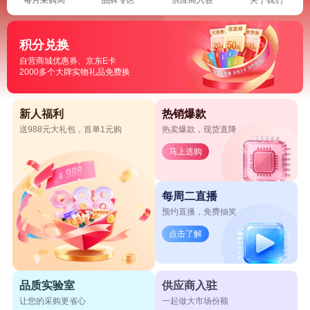
积分兑换
自营商城优惠券、京东E卡
2000多个大牌实物礼品免费换
新人福利
热销爆款
送988元大礼包，首单1元购
热卖爆款，现货直降
马上选购
每周二直播
预约直播，免费抽奖
点击了解
品质实验室
供应商入驻
让您的采购更省心
一起做大市场份额