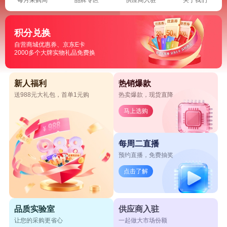
积分兑换
自营商城优惠券、京东E卡
2000多个大牌实物礼品免费换
新人福利
热销爆款
送988元大礼包，首单1元购
热卖爆款，现货直降
马上选购
每周二直播
预约直播，免费抽奖
点击了解
品质实验室
供应商入驻
让您的采购更省心
一起做大市场份额