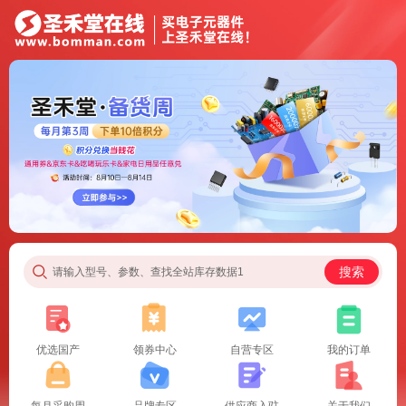
搜索
请输入型号、参数、查找全站库存数据1
优选国产
领券中心
自营专区
我的订单
每月采购周
品牌专区
供应商入驻
关于我们