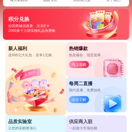
积分兑换
自营商城优惠券、京东E卡
2000多个大牌实物礼品免费换
新人福利
热销爆款
送988元大礼包，首单1元购
热卖爆款，现货直降
马上选购
每周二直播
预约直播，免费抽奖
点击了解
品质实验室
供应商入驻
让您的采购更省心
一起做大市场份额