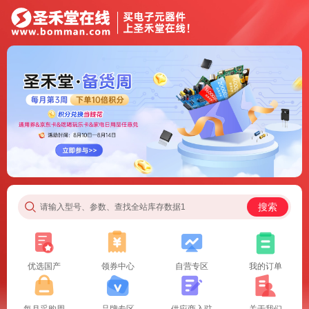
搜索
请输入型号、参数、查找全站库存数据1
优选国产
领券中心
自营专区
我的订单
每月采购周
品牌专区
供应商入驻
关于我们