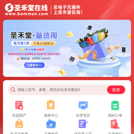
搜索
请输入型号、参数、查找全站库存数据1
优选国产
领券中心
自营专区
我的订单
每月采购周
品牌专区
供应商入驻
关于我们