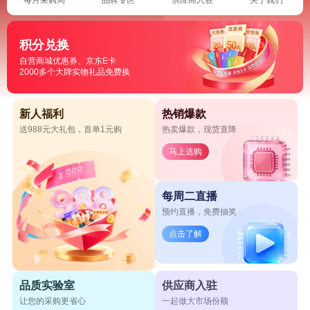
积分兑换
自营商城优惠券、京东E卡
2000多个大牌实物礼品免费换
新人福利
热销爆款
送988元大礼包，首单1元购
热卖爆款，现货直降
马上选购
每周二直播
预约直播，免费抽奖
点击了解
品质实验室
供应商入驻
让您的采购更省心
一起做大市场份额