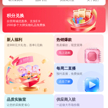
积分兑换
自营商城优惠券、京东E卡
2000多个大牌实物礼品免费换
新人福利
热销爆款
送988元大礼包，首单1元购
热卖爆款，现货直降
马上选购
每周二直播
预约直播，免费抽奖
点击了解
品质实验室
供应商入驻
让您的采购更省心
一起做大市场份额