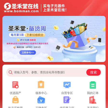
搜索
请输入型号、参数、查找全站库存数据1
优选国产
领券中心
自营专区
我的订单
每月采购周
品牌专区
供应商入驻
关于我们