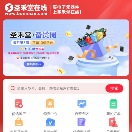
搜索
请输入型号、参数、查找全站库存数据1
优选国产
领券中心
自营专区
我的订单
每月采购周
品牌专区
供应商入驻
关于我们