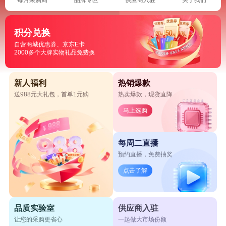
积分兑换
自营商城优惠券、京东E卡
2000多个大牌实物礼品免费换
新人福利
热销爆款
送988元大礼包，首单1元购
热卖爆款，现货直降
马上选购
每周二直播
预约直播，免费抽奖
点击了解
品质实验室
供应商入驻
让您的采购更省心
一起做大市场份额