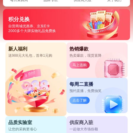
积分兑换
自营商城优惠券、京东E卡
2000多个大牌实物礼品免费换
新人福利
热销爆款
送988元大礼包，首单1元购
热卖爆款，现货直降
马上选购
每周二直播
预约直播，免费抽奖
点击了解
品质实验室
供应商入驻
让您的采购更省心
一起做大市场份额