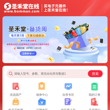
搜索
请输入型号、参数、查找全站库存数据1
优选国产
领券中心
自营专区
我的订单
每月采购周
品牌专区
供应商入驻
关于我们