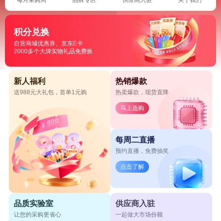
积分兑换
自营商城优惠券、京东E卡
2000多个大牌实物礼品免费换
新人福利
热销爆款
送988元大礼包，首单1元购
热卖爆款，现货直降
马上选购
每周二直播
预约直播，免费抽奖
点击了解
品质实验室
供应商入驻
让您的采购更省心
一起做大市场份额