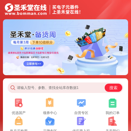
搜索
请输入型号、参数、查找全站库存数据1
优选国产
领券中心
自营专区
我的订单
每月采购周
品牌专区
供应商入驻
关于我们