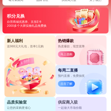
积分兑换
自营商城优惠券、京东E卡
2000多个大牌实物礼品免费换
新人福利
热销爆款
送988元大礼包，首单1元购
热卖爆款，现货直降
马上选购
每周二直播
预约直播，免费抽奖
点击了解
品质实验室
供应商入驻
让您的采购更省心
一起做大市场份额