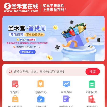
搜索
请输入型号、参数、查找全站库存数据1
优选国产
领券中心
自营专区
我的订单
每月采购周
品牌专区
供应商入驻
关于我们