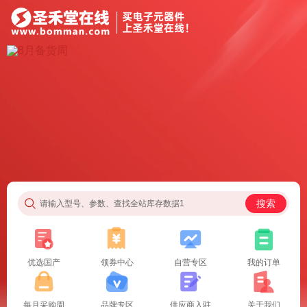
搜索
请输入型号、参数、查找全站库存数据1
优选国产
领券中心
自营专区
我的订单
每月采购周
品牌专区
供应商入驻
关于我们