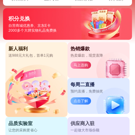
积分兑换
自营商城优惠券、京东E卡
2000多个大牌实物礼品免费换
新人福利
热销爆款
送988元大礼包，首单1元购
热卖爆款，现货直降
马上选购
每周二直播
预约直播，免费抽奖
点击了解
品质实验室
供应商入驻
让您的采购更省心
一起做大市场份额