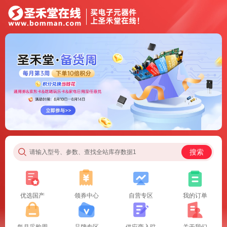
搜索
请输入型号、参数、查找全站库存数据1
优选国产
领券中心
自营专区
我的订单
每月采购周
品牌专区
供应商入驻
关于我们