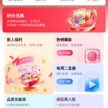
积分兑换
自营商城优惠券、京东E卡
2000多个大牌实物礼品免费换
新人福利
热销爆款
送988元大礼包，首单1元购
热卖爆款，现货直降
马上选购
每周二直播
预约直播，免费抽奖
点击了解
品质实验室
供应商入驻
让您的采购更省心
一起做大市场份额