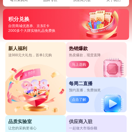
积分兑换
自营商城优惠券、京东E卡
2000多个大牌实物礼品免费换
新人福利
热销爆款
送988元大礼包，首单1元购
热卖爆款，现货直降
马上选购
每周二直播
预约直播，免费抽奖
点击了解
品质实验室
供应商入驻
让您的采购更省心
一起做大市场份额