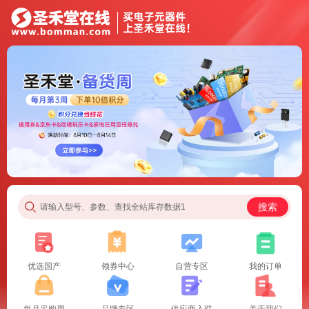
搜索
请输入型号、参数、查找全站库存数据1
优选国产
领券中心
自营专区
我的订单
每月采购周
品牌专区
供应商入驻
关于我们