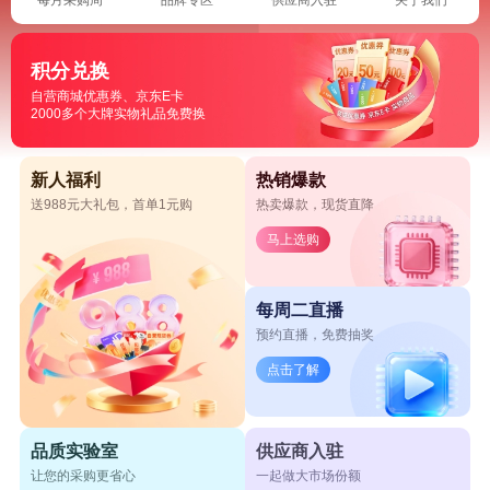
积分兑换
自营商城优惠券、京东E卡
2000多个大牌实物礼品免费换
新人福利
热销爆款
送988元大礼包，首单1元购
热卖爆款，现货直降
马上选购
每周二直播
预约直播，免费抽奖
点击了解
品质实验室
供应商入驻
让您的采购更省心
一起做大市场份额