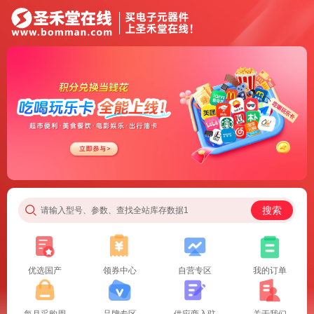
搜索
请输入型号、参数、查找全站库存数据1
优选国产
领券中心
自营专区
我的订单
每月采购周
品牌专区
供应商入驻
关于我们