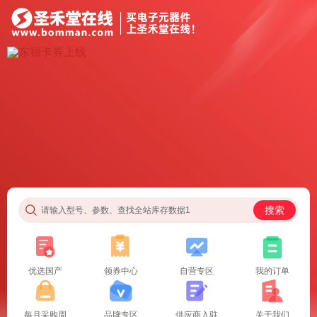
搜索
请输入型号、参数、查找全站库存数据1
优选国产
领券中心
自营专区
我的订单
每月采购周
品牌专区
供应商入驻
关于我们