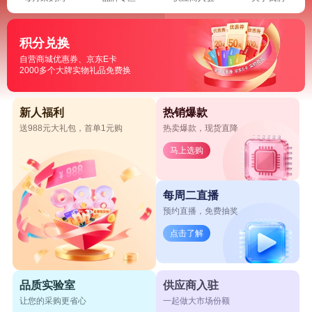
积分兑换
自营商城优惠券、京东E卡
2000多个大牌实物礼品免费换
新人福利
热销爆款
送988元大礼包，首单1元购
热卖爆款，现货直降
马上选购
每周二直播
预约直播，免费抽奖
点击了解
品质实验室
供应商入驻
让您的采购更省心
一起做大市场份额