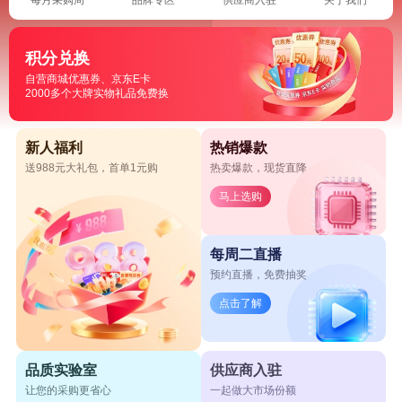
积分兑换
自营商城优惠券、京东E卡
2000多个大牌实物礼品免费换
新人福利
热销爆款
送988元大礼包，首单1元购
热卖爆款，现货直降
马上选购
每周二直播
预约直播，免费抽奖
点击了解
品质实验室
供应商入驻
让您的采购更省心
一起做大市场份额