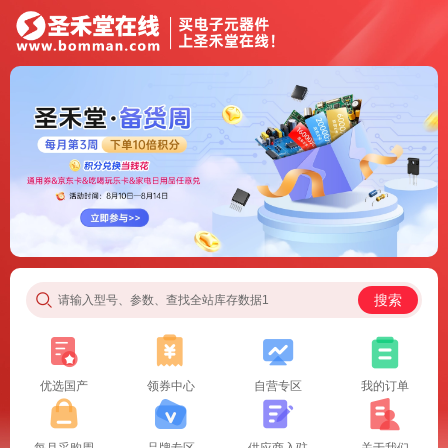
搜索
请输入型号、参数、查找全站库存数据1
优选国产
领券中心
自营专区
我的订单
每月采购周
品牌专区
供应商入驻
关于我们