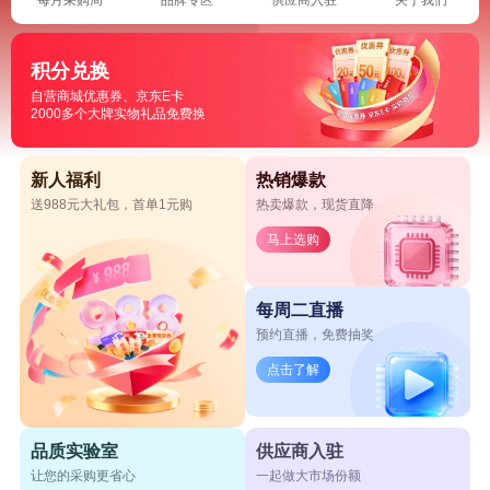
积分兑换
自营商城优惠券、京东E卡
2000多个大牌实物礼品免费换
新人福利
热销爆款
送988元大礼包，首单1元购
热卖爆款，现货直降
马上选购
每周二直播
预约直播，免费抽奖
点击了解
品质实验室
供应商入驻
让您的采购更省心
一起做大市场份额