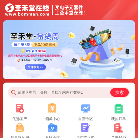
搜索
请输入型号、参数、查找全站库存数据1
优选国产
领券中心
自营专区
我的订单
每月采购周
品牌专区
供应商入驻
关于我们