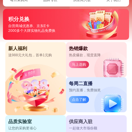
积分兑换
自营商城优惠券、京东E卡
2000多个大牌实物礼品免费换
新人福利
热销爆款
送988元大礼包，首单1元购
热卖爆款，现货直降
马上选购
每周二直播
预约直播，免费抽奖
点击了解
品质实验室
供应商入驻
让您的采购更省心
一起做大市场份额