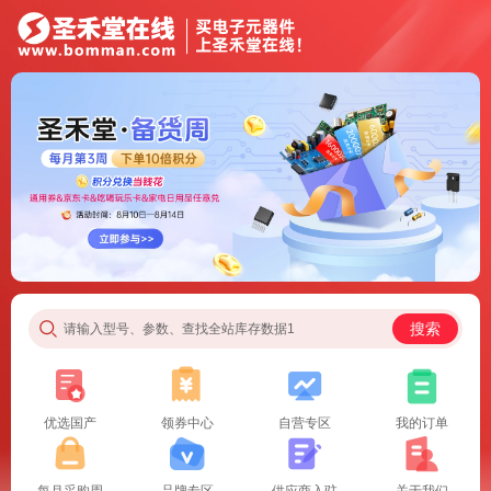
搜索
请输入型号、参数、查找全站库存数据1
优选国产
领券中心
自营专区
我的订单
每月采购周
品牌专区
供应商入驻
关于我们