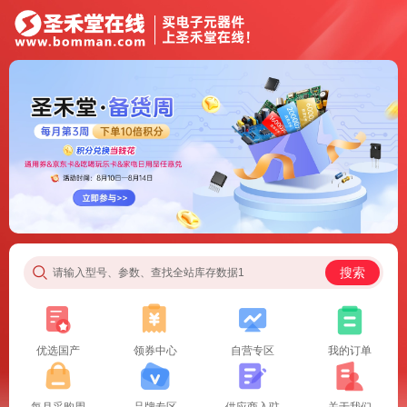
搜索
请输入型号、参数、查找全站库存数据1
优选国产
领券中心
自营专区
我的订单
每月采购周
品牌专区
供应商入驻
关于我们