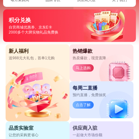
积分兑换
自营商城优惠券、京东E卡
2000多个大牌实物礼品免费换
新人福利
热销爆款
送988元大礼包，首单1元购
热卖爆款，现货直降
马上选购
每周二直播
预约直播，免费抽奖
点击了解
品质实验室
供应商入驻
让您的采购更省心
一起做大市场份额