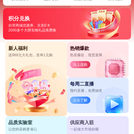
积分兑换
自营商城优惠券、京东E卡
2000多个大牌实物礼品免费换
新人福利
热销爆款
送988元大礼包，首单1元购
热卖爆款，现货直降
马上选购
每周二直播
预约直播，免费抽奖
点击了解
品质实验室
供应商入驻
让您的采购更省心
一起做大市场份额