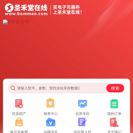
搜索
请输入型号、参数、查找全站库存数据1
优选国产
领券中心
自营专区
我的订单
每月采购周
品牌专区
供应商入驻
关于我们