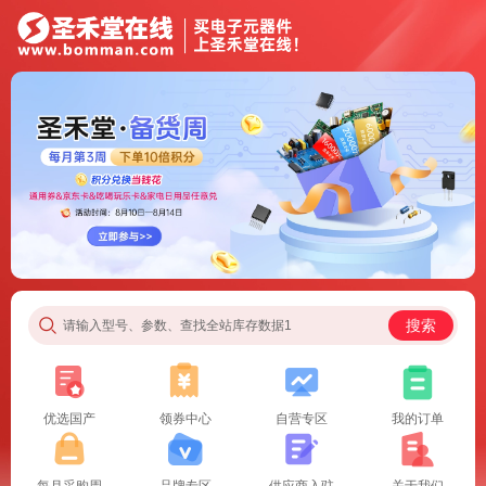
搜索
请输入型号、参数、查找全站库存数据1
优选国产
领券中心
自营专区
我的订单
每月采购周
品牌专区
供应商入驻
关于我们