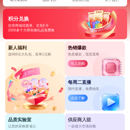
积分兑换
自营商城优惠券、京东E卡
2000多个大牌实物礼品免费换
新人福利
热销爆款
送988元大礼包，首单1元购
热卖爆款，现货直降
马上选购
每周二直播
预约直播，免费抽奖
点击了解
品质实验室
供应商入驻
让您的采购更省心
一起做大市场份额