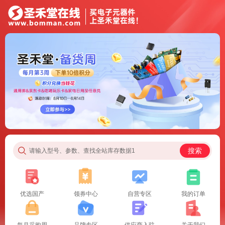
搜索
请输入型号、参数、查找全站库存数据1
优选国产
领券中心
自营专区
我的订单
每月采购周
品牌专区
供应商入驻
关于我们