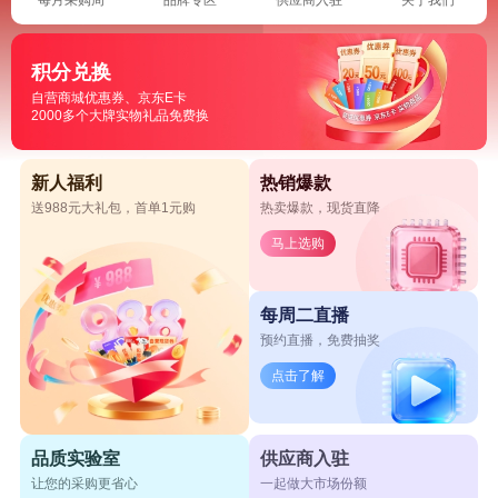
积分兑换
自营商城优惠券、京东E卡
2000多个大牌实物礼品免费换
新人福利
热销爆款
送988元大礼包，首单1元购
热卖爆款，现货直降
马上选购
每周二直播
预约直播，免费抽奖
点击了解
品质实验室
供应商入驻
让您的采购更省心
一起做大市场份额