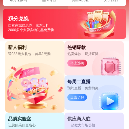
积分兑换
自营商城优惠券、京东E卡
2000多个大牌实物礼品免费换
新人福利
热销爆款
送988元大礼包，首单1元购
热卖爆款，现货直降
马上选购
每周二直播
预约直播，免费抽奖
点击了解
品质实验室
供应商入驻
让您的采购更省心
一起做大市场份额