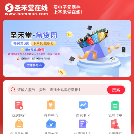
搜索
请输入型号、参数、查找全站库存数据1
优选国产
领券中心
自营专区
我的订单
每月采购周
品牌专区
供应商入驻
关于我们