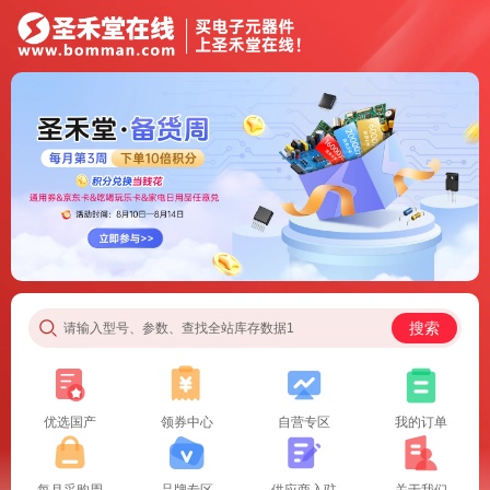
搜索
请输入型号、参数、查找全站库存数据1
优选国产
领券中心
自营专区
我的订单
每月采购周
品牌专区
供应商入驻
关于我们