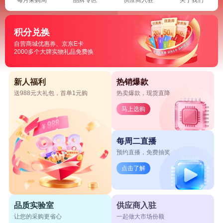
积分兑换
自营商城优惠券、京东E卡
2000多个大牌实物礼品免费换
新人福利
热销爆款
送988元大礼包，首单1元购
热卖爆款，现货直降
马上选购
每周二直播
预约直播，免费抽奖
点击了解
品质实验室
供应商入驻
让您的采购更省心
一起做大市场份额