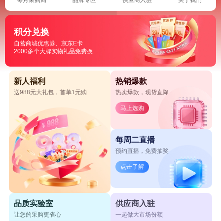
积分兑换
自营商城优惠券、京东E卡
2000多个大牌实物礼品免费换
新人福利
热销爆款
送988元大礼包，首单1元购
热卖爆款，现货直降
马上选购
每周二直播
预约直播，免费抽奖
点击了解
品质实验室
供应商入驻
让您的采购更省心
一起做大市场份额