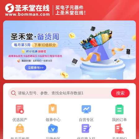
搜索
请输入型号、参数、查找全站库存数据1
优选国产
领券中心
自营专区
我的订单
每月采购周
品牌专区
供应商入驻
关于我们