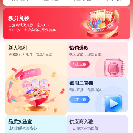
积分兑换
自营商城优惠券、京东E卡
2000多个大牌实物礼品免费换
新人福利
热销爆款
送988元大礼包，首单1元购
热卖爆款，现货直降
马上选购
每周二直播
预约直播，免费抽奖
点击了解
品质实验室
供应商入驻
让您的采购更省心
一起做大市场份额