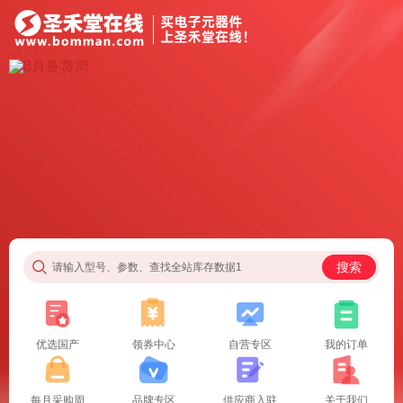
搜索
请输入型号、参数、查找全站库存数据1
优选国产
领券中心
自营专区
我的订单
每月采购周
品牌专区
供应商入驻
关于我们