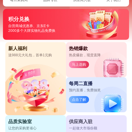
积分兑换
自营商城优惠券、京东E卡
2000多个大牌实物礼品免费换
新人福利
热销爆款
送988元大礼包，首单1元购
热卖爆款，现货直降
马上选购
每周二直播
预约直播，免费抽奖
点击了解
品质实验室
供应商入驻
让您的采购更省心
一起做大市场份额