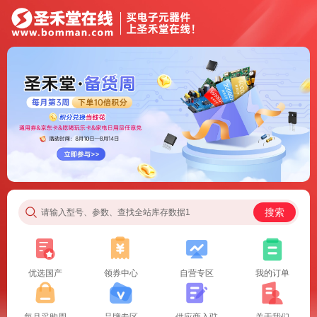
搜索
请输入型号、参数、查找全站库存数据1
优选国产
领券中心
自营专区
我的订单
每月采购周
品牌专区
供应商入驻
关于我们