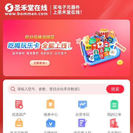
搜索
请输入型号、参数、查找全站库存数据1
优选国产
领券中心
自营专区
我的订单
每月采购周
品牌专区
供应商入驻
关于我们