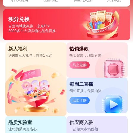
积分兑换
自营商城优惠券、京东E卡
2000多个大牌实物礼品免费换
新人福利
热销爆款
送988元大礼包，首单1元购
热卖爆款，现货直降
马上选购
每周二直播
预约直播，免费抽奖
点击了解
品质实验室
供应商入驻
让您的采购更省心
一起做大市场份额