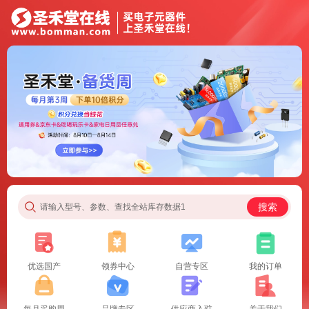
搜索
请输入型号、参数、查找全站库存数据1
优选国产
领券中心
自营专区
我的订单
每月采购周
品牌专区
供应商入驻
关于我们