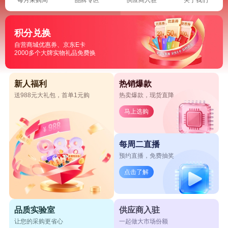
积分兑换
自营商城优惠券、京东E卡
2000多个大牌实物礼品免费换
新人福利
热销爆款
送988元大礼包，首单1元购
热卖爆款，现货直降
马上选购
每周二直播
预约直播，免费抽奖
点击了解
品质实验室
供应商入驻
让您的采购更省心
一起做大市场份额