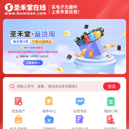
搜索
请输入型号、参数、查找全站库存数据1
优选国产
领券中心
自营专区
我的订单
每月采购周
品牌专区
供应商入驻
关于我们