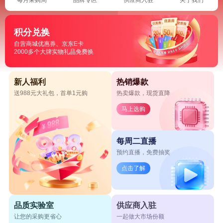
积分兑换
自营商城优惠券、京东E卡
2000多个大牌实物礼品免费换
新人福利
热销爆款
送988元大礼包，首单1元购
热卖爆款，现货直降
马上选购
每周二直播
预约直播，免费抽奖
点击了解
品质实验室
供应商入驻
让您的采购更省心
一起做大市场份额