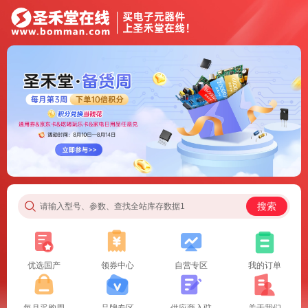
搜索
请输入型号、参数、查找全站库存数据1
优选国产
领券中心
自营专区
我的订单
每月采购周
品牌专区
供应商入驻
关于我们