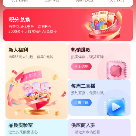
积分兑换
自营商城优惠券、京东E卡
2000多个大牌实物礼品免费换
新人福利
热销爆款
送988元大礼包，首单1元购
热卖爆款，现货直降
马上选购
每周二直播
预约直播，免费抽奖
点击了解
品质实验室
供应商入驻
让您的采购更省心
一起做大市场份额