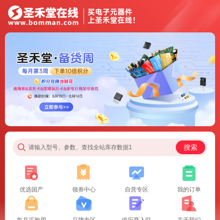
搜索
请输入型号、参数、查找全站库存数据1
优选国产
领券中心
自营专区
我的订单
每月采购周
品牌专区
供应商入驻
关于我们