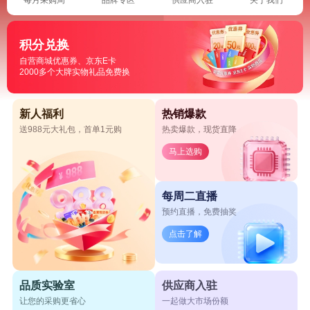
积分兑换
自营商城优惠券、京东E卡
2000多个大牌实物礼品免费换
新人福利
热销爆款
送988元大礼包，首单1元购
热卖爆款，现货直降
马上选购
每周二直播
预约直播，免费抽奖
点击了解
品质实验室
供应商入驻
让您的采购更省心
一起做大市场份额