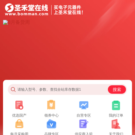
搜索
请输入型号、参数、查找全站库存数据1
优选国产
领券中心
自营专区
我的订单
每月采购周
品牌专区
供应商入驻
关于我们