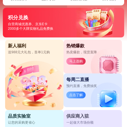
积分兑换
自营商城优惠券、京东E卡
2000多个大牌实物礼品免费换
新人福利
热销爆款
送988元大礼包，首单1元购
热卖爆款，现货直降
马上选购
每周二直播
预约直播，免费抽奖
点击了解
品质实验室
供应商入驻
让您的采购更省心
一起做大市场份额