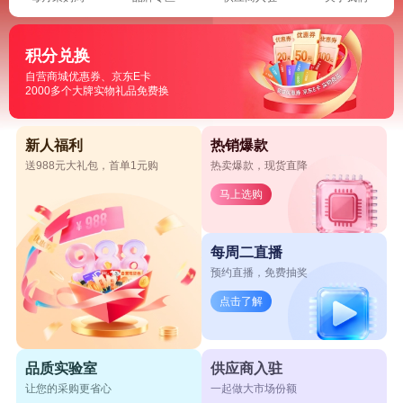
积分兑换
自营商城优惠券、京东E卡
2000多个大牌实物礼品免费换
新人福利
热销爆款
送988元大礼包，首单1元购
热卖爆款，现货直降
马上选购
每周二直播
预约直播，免费抽奖
点击了解
品质实验室
供应商入驻
让您的采购更省心
一起做大市场份额