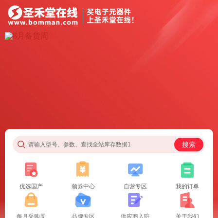
搜索
请输入型号、参数、查找全站库存数据1
优选国产
领券中心
自营专区
我的订单
每月采购周
品牌专区
供应商入驻
关于我们