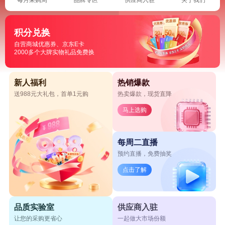
积分兑换
自营商城优惠券、京东E卡
2000多个大牌实物礼品免费换
新人福利
热销爆款
送988元大礼包，首单1元购
热卖爆款，现货直降
马上选购
每周二直播
预约直播，免费抽奖
点击了解
品质实验室
供应商入驻
让您的采购更省心
一起做大市场份额