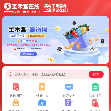
搜索
请输入型号、参数、查找全站库存数据1
优选国产
领券中心
自营专区
我的订单
每月采购周
品牌专区
供应商入驻
关于我们