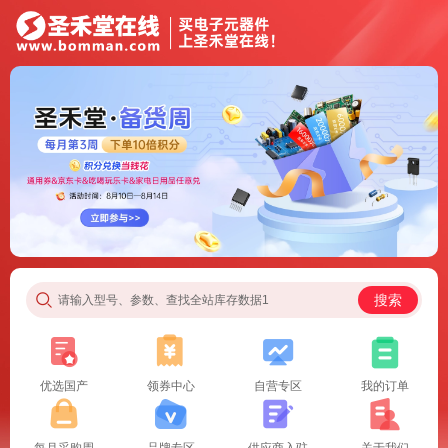
搜索
请输入型号、参数、查找全站库存数据1
优选国产
领券中心
自营专区
我的订单
每月采购周
品牌专区
供应商入驻
关于我们