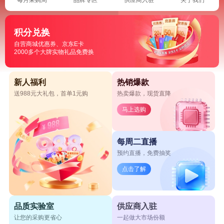
积分兑换
自营商城优惠券、京东E卡
2000多个大牌实物礼品免费换
新人福利
热销爆款
送988元大礼包，首单1元购
热卖爆款，现货直降
马上选购
每周二直播
预约直播，免费抽奖
点击了解
品质实验室
供应商入驻
让您的采购更省心
一起做大市场份额