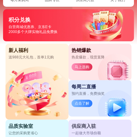
积分兑换
自营商城优惠券、京东E卡
2000多个大牌实物礼品免费换
新人福利
热销爆款
送988元大礼包，首单1元购
热卖爆款，现货直降
马上选购
每周二直播
预约直播，免费抽奖
点击了解
品质实验室
供应商入驻
让您的采购更省心
一起做大市场份额