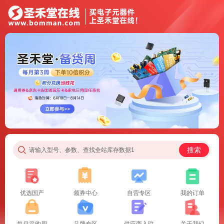
搜索
请输入型号、参数、查找全站库存数据1
优选国产
领券中心
自营专区
我的订单
每月采购周
品牌专区
供应商入驻
关于我们