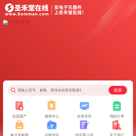
搜索
请输入型号、参数、查找全站库存数据1
优选国产
领券中心
自营专区
我的订单
每月采购周
品牌专区
供应商入驻
关于我们