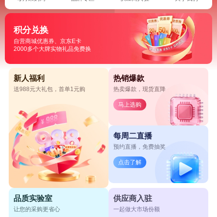
积分兑换
自营商城优惠券、京东E卡
2000多个大牌实物礼品免费换
新人福利
热销爆款
送988元大礼包，首单1元购
热卖爆款，现货直降
马上选购
每周二直播
预约直播，免费抽奖
点击了解
品质实验室
供应商入驻
让您的采购更省心
一起做大市场份额