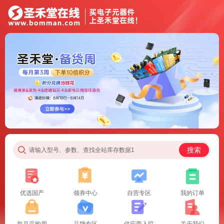
搜索
请输入型号、参数、查找全站库存数据1
优选国产
领券中心
自营专区
我的订单
每月采购周
品牌专区
供应商入驻
关于我们