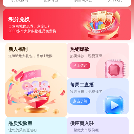
积分兑换
自营商城优惠券、京东E卡
2000多个大牌实物礼品免费换
新人福利
热销爆款
送988元大礼包，首单1元购
热卖爆款，现货直降
马上选购
每周二直播
预约直播，免费抽奖
点击了解
品质实验室
供应商入驻
让您的采购更省心
一起做大市场份额