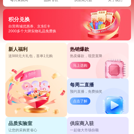
积分兑换
自营商城优惠券、京东E卡
2000多个大牌实物礼品免费换
新人福利
热销爆款
送988元大礼包，首单1元购
热卖爆款，现货直降
马上选购
每周二直播
预约直播，免费抽奖
点击了解
品质实验室
供应商入驻
让您的采购更省心
一起做大市场份额