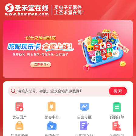
搜索
请输入型号、参数、查找全站库存数据1
优选国产
领券中心
自营专区
我的订单
每月采购周
品牌专区
供应商入驻
关于我们