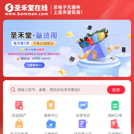
搜索
请输入型号、参数、查找全站库存数据1
优选国产
领券中心
自营专区
我的订单
每月采购周
品牌专区
供应商入驻
关于我们