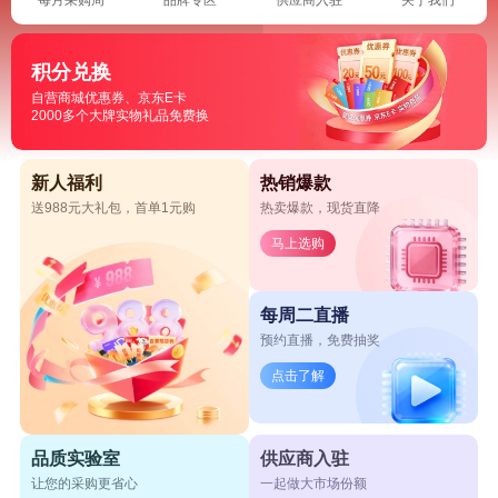
积分兑换
自营商城优惠券、京东E卡
2000多个大牌实物礼品免费换
新人福利
热销爆款
送988元大礼包，首单1元购
热卖爆款，现货直降
马上选购
每周二直播
预约直播，免费抽奖
点击了解
品质实验室
供应商入驻
让您的采购更省心
一起做大市场份额