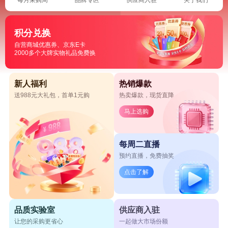
积分兑换
自营商城优惠券、京东E卡
2000多个大牌实物礼品免费换
新人福利
热销爆款
送988元大礼包，首单1元购
热卖爆款，现货直降
马上选购
每周二直播
预约直播，免费抽奖
点击了解
品质实验室
供应商入驻
让您的采购更省心
一起做大市场份额