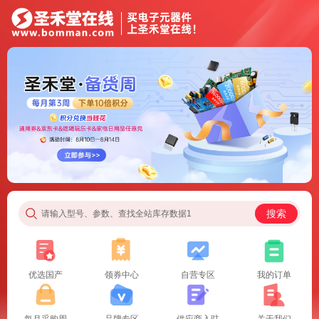
搜索
请输入型号、参数、查找全站库存数据1
优选国产
领券中心
自营专区
我的订单
每月采购周
品牌专区
供应商入驻
关于我们