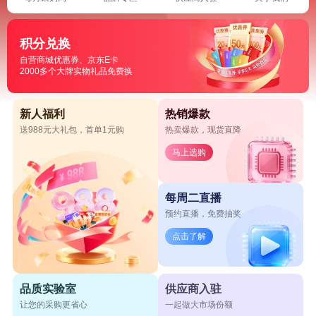
积分兑换
自营商城优惠券、京东E卡
2000多个大牌实物礼品免费换
新人福利
热销爆款
送988元大礼包，首单1元购
热卖爆款，现货直降
马上选购
每周二直播
预约直播，免费抽奖
点击了解
品质实验室
供应商入驻
让您的采购更省心
一起做大市场份额