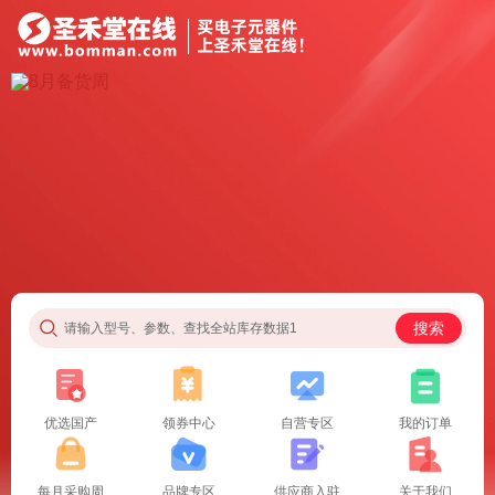
搜索
请输入型号、参数、查找全站库存数据1
优选国产
领券中心
自营专区
我的订单
每月采购周
品牌专区
供应商入驻
关于我们