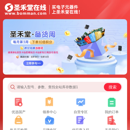
搜索
请输入型号、参数、查找全站库存数据1
优选国产
领券中心
自营专区
我的订单
每月采购周
品牌专区
供应商入驻
关于我们