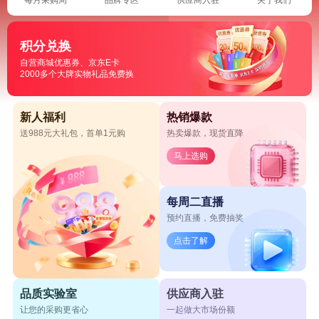
积分兑换
自营商城优惠券、京东E卡
2000多个大牌实物礼品免费换
新人福利
热销爆款
送988元大礼包，首单1元购
热卖爆款，现货直降
马上选购
每周二直播
预约直播，免费抽奖
点击了解
品质实验室
供应商入驻
让您的采购更省心
一起做大市场份额